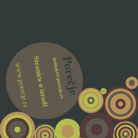
Stranica u izradi
Porečje
kontakt@porecje.rs
www.porecje.rs